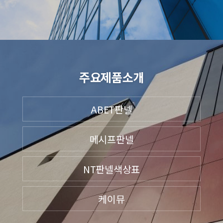
주요제품소개
ABET판넬
메시프판넬
NT판넬색상표
케이뮤