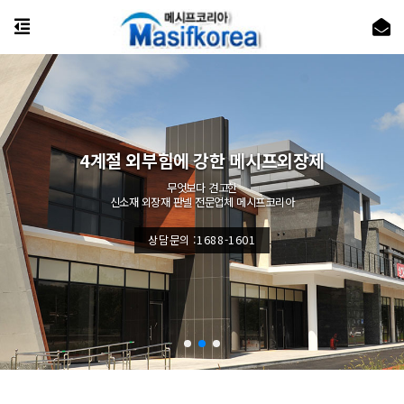
4계절 외부힘에 강한 메시프외장제
무엇보다 견고한
신소재 외장재 판넬 전문업체 메시프코리아
상담문의 :1688-1601