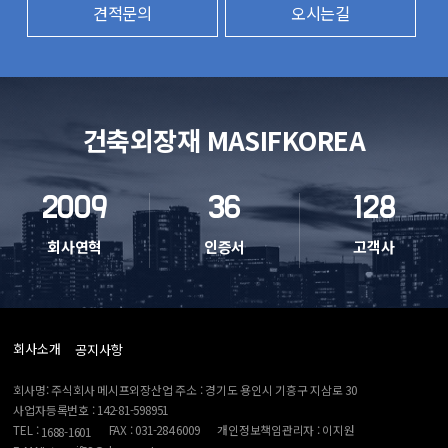
견적문의
오시는길
건축외장재 MASIFKOREA
2009
36
128
회사연혁
인증서
고객사
회사소개
공지사항
회사명: 주식회사 메시프외장산업 주소 : 경기도 용인시 기흥구 지삼로 30
사업자등록번호 : 142-81-598951
TEL :
FAX : 031-284 6009
개인정보책임관리자 : 이지원
1688-1601