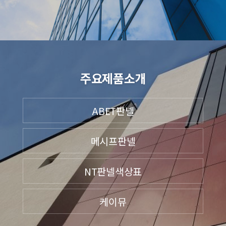
주요제품소개
ABET판넬
메시프판넬
NT판넬색상표
케이뮤