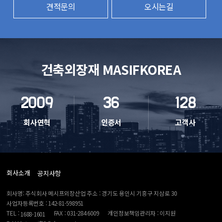
견적문의
오시는길
건축외장재 MASIFKOREA
2009
36
128
회사연혁
인증서
고객사
회사소개
공지사항
회사명: 주식회사 메시프외장산업 주소 : 경기도 용인시 기흥구 지삼로 30
사업자등록번호 : 142-81-598951
TEL :
FAX : 031-284 6009
개인정보책임관리자 : 이지원
1688-1601