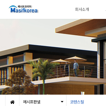
회사소개
메시프판넬
코텐스틸