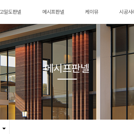
고밀도판넬
메시프판넬
케이뮤
시공사
메시프판넬