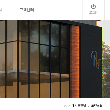
례
고객센터
로그인
메시프판넬
코텐스틸