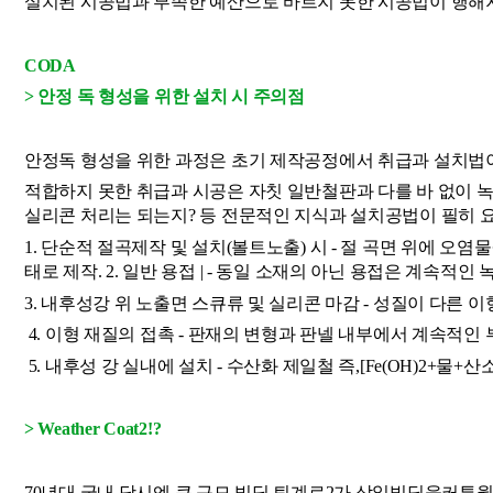
설치된 시공법과 부족한 예산으로 바르지 못한 시공법이 행해
CODA
> 안정 독 형성을 위한 설치 시 주의점
안정독 형성을 위한 과정은 초기 제작공정에서 취급과 설치법이
적합하지 못한 취급과 시공은 자칫 일반철판과 다를 바 없이 녹
실리콘 처리는 되는지? 등 전문적인 지식과 설치공법이 필히 요
1. 단순적 절곡제작 및 설치(볼트노출) 시 - 절 곡면 위에 오염
태로 제작. 2. 일반 용접 | - 동일 소재의 아닌 용접은 계속적인 
3. 내후성강 위 노출면 스큐류 및 실리콘 마감 - 성질이 다른 
 4. 이형 재질의 접촉 - 판재의 변형과 판넬 내부에서 계속적
 5. 내후성 강 실내에 설치 - 수산화 제일철 즉,[Fe(OH)2+물+산소
> Weather Coat2!?
70년대 국내 당시엔 큰 규모 빌딩 퇴계로2가 삼일빌딩을커튼