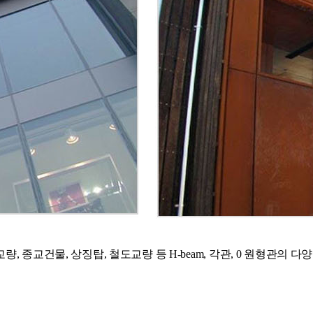
량, 종교건물, 상징탑, 철도교량 등 H-beam, 각관, 0 원형관